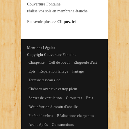
Couverture Fontaine
réalise vos sols en membrane étanche.
En savoir plus >>
Cliquez ici
Mentions Légales
Copyright Couverture Fontaine
Charpente
Oeil de boeuf
Zinguerie d’art
Epis
Réparation faitage
Faîtage
Terrasse tasseau zinc
Chéneau avec rive et trop plein
Sorties de ventilation
Girouettes
Epis
Récupération d’essain d’abeille
Plafond lambris
Réalisations charpentes
Avant-Après
Constructions