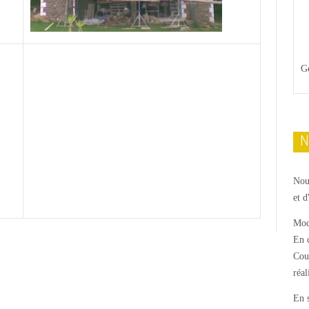
Gé
N
Nouv
et d
Mod
En c
Cou
réal
En 