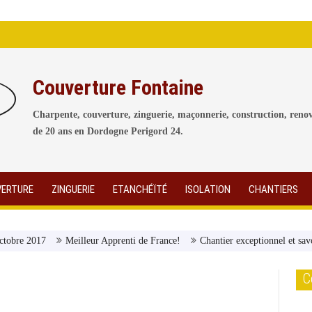
Couverture Fontaine
Charpente, couverture, zinguerie, maçonnerie, construction, renov
de 20 ans en Dordogne Perigord 24.
ERTURE
ZINGUERIE
ETANCHÉÏTÉ
ISOLATION
CHANTIERS
ctobre 2017
Meilleur Apprenti de France!
Chantier exceptionnel et sav
C