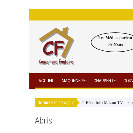
Les Médias parlent
de Nous
ACCUEIL
MAÇONNERIE
CHARPENTE
COUV
dernière mise à jour
Réno Info Maison TV – 7 o
Abris