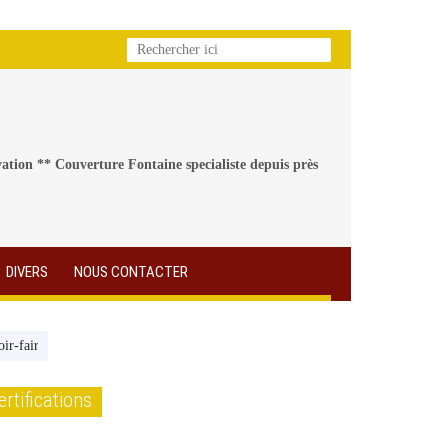
ation ** Couverture Fontaine specialiste depuis près
DIVERS
NOUS CONTACTER
oir-faire ancestral (Dordogne Libre)
Journal France 3 Périgord du 29 sep
ertifications